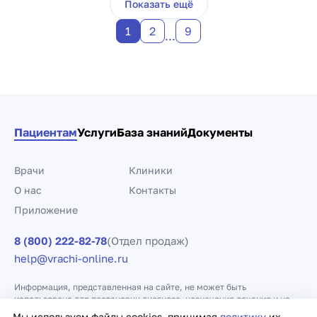
Показать ещё
1
2
9
...
Пациентам
Услуги
База знаний
Документы
Врачи
Клиники
О нас
Контакты
Приложение
8 (800) 222-82-78
(Отдел продаж)
help@vrachi-online.ru
Информация, представленная на сайте, не может быть
использована для постановки диагноза, назначения лечения и не
заменяет прием врача.
Мы используем файлы cookies, принимая
политику
их