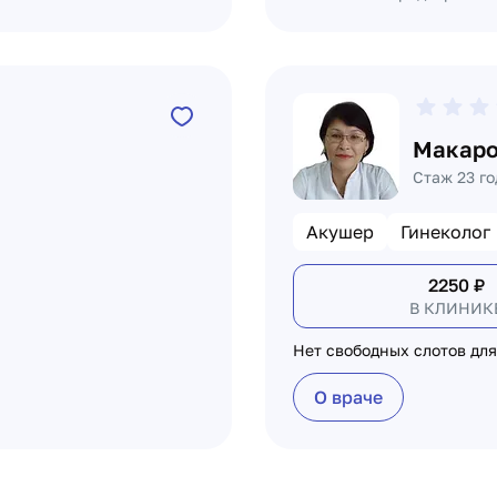
Макаро
Стаж 23 го
Акушер
Гинеколог
2250
₽
В КЛИНИК
Нет свободных слотов для
О враче