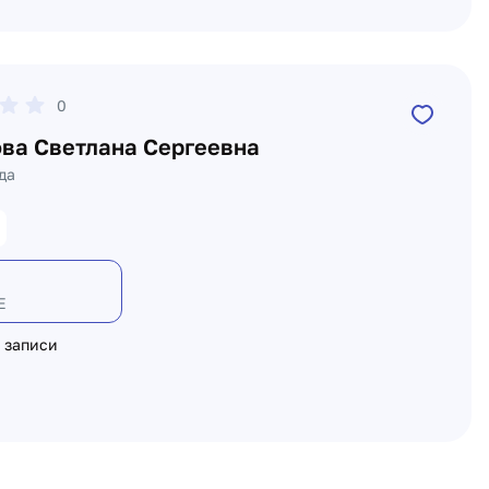
0
ва Светлана Сергеевна
да
Е
 записи