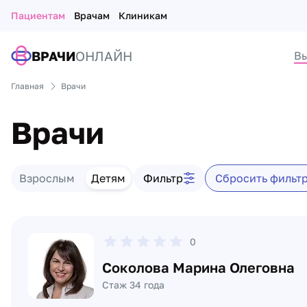
Пациентам
Врачам
Клиникам
ВРАЧИ
ОНЛАЙН
Вы
Главная
Врачи
Врачи
Фильтр врачей
Взрослым
Детям
Фильтр
Сбросить фильт
Список врачей
0
Соколова Марина Олеговна
Стаж 34 года