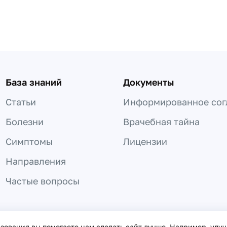
База знаний
Документы
Статьи
Информированное сог
Болезни
Врачебная тайна
Симптомы
Лицензии
Направления
Частые вопросы
 не может быть использована для постановки диагноза, назнач
ьзования вы помогаете нам сделать сайт лучше. Например, улу