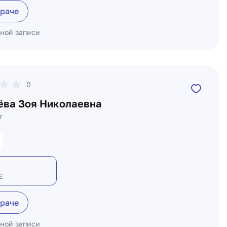
враче
ьной записи
0
ёва Зоя Николаевна
т
Е
враче
ьной записи