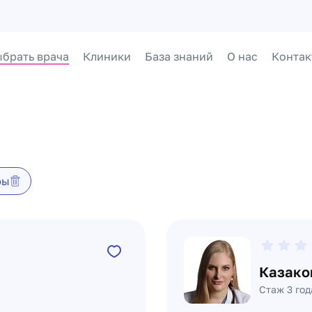
брать врача
Клиники
База знаний
О нас
Контак
ры
Казако
Стаж 3 год