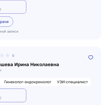
Е
враче
ьной записи
0
шева Ирина Николаевна
т
Гинеколог-эндокринолог
УЗИ-специалист
Е