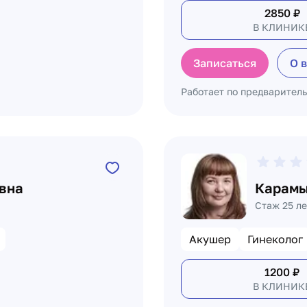
2850
₽
В КЛИНИК
Записаться
О 
Работает по предварител
вна
Карамы
Стаж 25 ле
Акушер
Гинеколог
1200
₽
В КЛИНИК