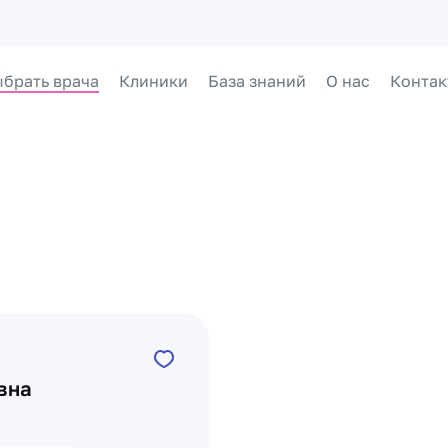
брать врача
Клиники
База знаний
О нас
Контак
вна