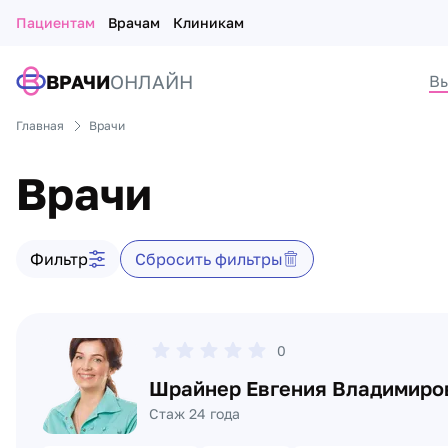
Пациентам
Врачам
Клиникам
ВРАЧИ
ОНЛАЙН
Вы
Главная
Врачи
Врачи
Фильтр врачей
Фильтр
Сбросить фильтры
Список врачей
0
Шрайнер Евгения Владимиро
Стаж 24 года