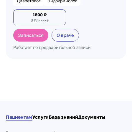
Диабетолог
Эндокринолог
1800
₽
В Клинике
Записаться
О враче
Работает по предварительной записи
Пагинация по докто
Пациентам
Услуги
База знаний
Документы