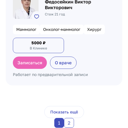
Федосейкин Виктор
Викторович
Стаж 21 год
Маммолог
Онколог-маммолог
Хирург
5000
₽
В Клинике
Записаться
О враче
Работает по предварительной записи
Пагинация по докто
Показать ещё
1
2