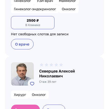
Гинеколог
УЗИ-врач
Маммолог
Гинеколог-эндокринолог
Онколог
2500
₽
В Клинике
Нет свободных слотов для записи
О враче
Северцев Алексей
Николаевич
Стаж 39 лет
Хирург
Онколог