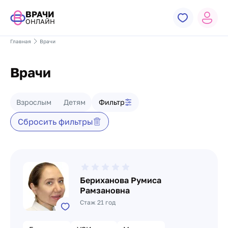
ВРАЧИ
ОНЛАЙН
Главная
Врачи
Врачи
Фильтр врачей
Взрослым
Детям
Фильтр
Сбросить фильтры
Список врачей
Бериханова Румиса
Рамзановна
Стаж 21 год