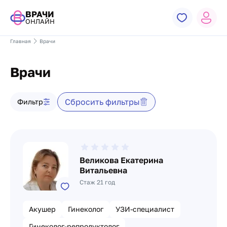
ВРАЧИ
ОНЛАЙН
Главная
Врачи
Врачи
Фильтр врачей
Сбросить фильтры
Фильтр
Список врачей
Великова Екатерина
Витальевна
Стаж 21 год
Акушер
Гинеколог
УЗИ-специалист
Гинеколог-репродуктолог