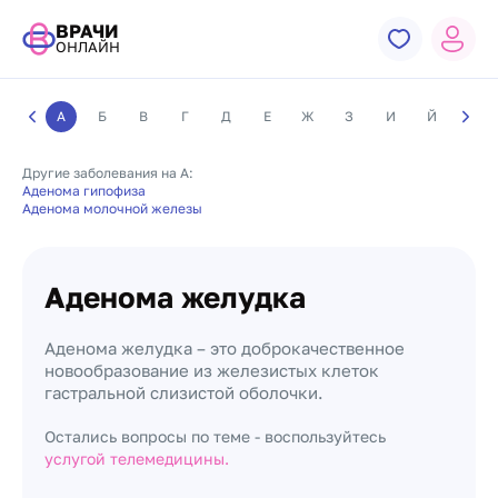
ВРАЧИ
ОНЛАЙН
А
Б
В
Г
Д
Е
Ж
З
И
Й
К
Другие заболевания на А:
Аденома гипофиза
Аденома молочной железы
Аденома желудка
Аденома желудка – это доброкачественное
новообразование из железистых клеток
гастральной слизистой оболочки.
Остались вопросы по теме - воспользуйтесь
услугой телемедицины.