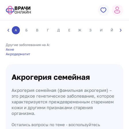
ВРАЧИ
ОНЛАЙН
А
Б
В
Г
Д
Е
Ж
З
И
Й
К
Другие заболевания на А:
Акне
Акродерматит
Акрогерия семейная
Акрогерия семейная (фамильная акрогерия) –
это редкое генетическое заболевание, которое
характеризуется преждевременным старением
кожи и другими признаками старения
организма.
Остались вопросы по теме - воспользуйтесь