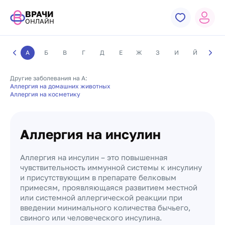
ВРАЧИ
ОНЛАЙН
А
Б
В
Г
Д
Е
Ж
З
И
Й
К
Другие заболевания на А:
Аллергия на домашних животных
Аллергия на косметику
Аллергия на инсулин
Аллергия на инсулин – это повышенная
чувствительность иммунной системы к инсулину
и присутствующим в препарате белковым
примесям, проявляющаяся развитием местной
или системной аллергической реакции при
введении минимального количества бычьего,
свиного или человеческого инсулина.