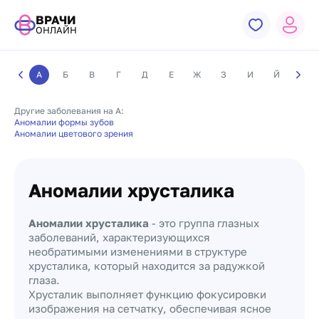
ВРАЧИ
ОНЛАЙН
А
Б
В
Г
Д
Е
Ж
З
И
Й
К
Другие заболевания на А:
Аномалии формы зубов
Аномалии цветового зрения
Аномалии хрусталика
Аномалии хрусталика
- это группа глазных
заболеваний, характеризующихся
необратимыми изменениями в структуре
хрусталика, который находится за радужкой
глаза.
Хрусталик выполняет функцию фокусировки
изображения на сетчатку, обеспечивая ясное