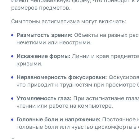
имеют неправильную форму, что приводит к
размеров предметов.
Симптомы астигматизма могут включать:
Размытость зрения:
Объекты на разных рас
нечеткими или неострыми.
Искажение формы:
Линии и края предмето
кривыми.
Неравномерность фокусировки:
Фокусировк
что приводит к трудностям при просмотре 
Утомляемость глаз:
При астигматизме глаза
чтении или работе на компьютере.
Головные боли и напряжение:
Постоянное н
головные боли или чувство дискомфорта в