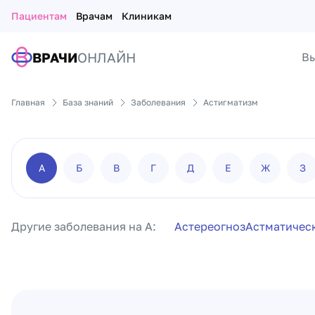
Пациентам
Врачам
Клиникам
ВРАЧИ
ОНЛАЙН
Вы
Главная
База знаний
Заболевания
Астигматизм
А
Б
В
Г
Д
Е
Ж
З
Другие заболевания на А:
Астереогноз
Астматичес