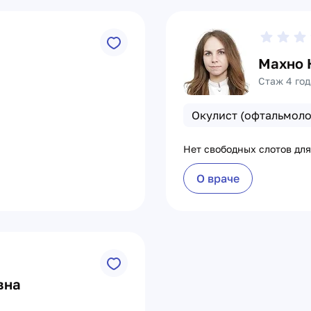
Махно 
Стаж 4 год
Окулист (офтальмоло
Нет свободных слотов для
О враче
вна