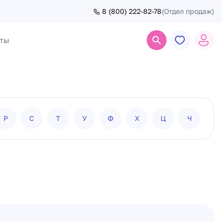
8 (800) 222-82-78
(Отдел продаж)
ты
Поиск
Р
С
Т
У
Ф
Х
Ц
Ч
Ш