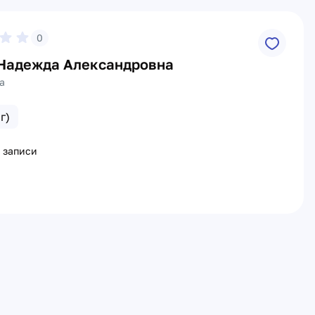
0
Надежда Александровна
а
г)
 записи