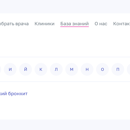
брать врача
Клиники
База знаний
О нас
Контак
И
Й
К
Л
М
Н
О
П
кий бронхит