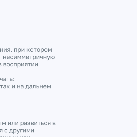
ения, при котором
ют несимметричную
в восприятии
чать:
так и на дальнем
м или развиться в
я с другими