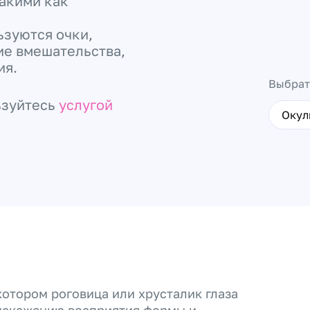
акими как
ьзуются очки,
ие вмешательства,
ия.
Выбрат
ьзуйтесь
услугой
Окул
котором роговица или хрусталик глаза