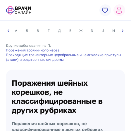
ВРАЧИ
ОНЛАЙН
А
Б
В
Г
Д
Е
Ж
З
И
Й
К
Другие заболевания на П:
Поражения тройничного нерва
Преходящие транзиторные церебральные ишемические приступы
(атаки) и родственные синдромы
Поражения шейных
корешков, не
классифицированные в
других рубриках
Поражения шейных корешков, не
классифицированные в других рубриках