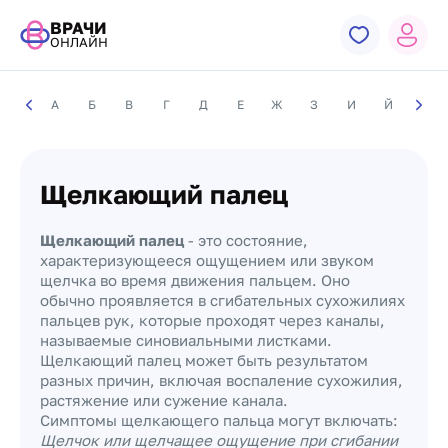
ВРАЧИ
ОНЛАЙН
А
Б
В
Г
Д
Е
Ж
З
И
Й
К
Щелкающий палец
Щелкающий палец
- это состояние,
характеризующееся ощущением или звуком
щелчка во время движения пальцем. Оно
обычно проявляется в сгибательных сухожилиях
пальцев рук, которые проходят через каналы,
называемые синовиальными листками.
Щелкающий палец может быть результатом
разных причин, включая воспаление сухожилия,
растяжение или сужение канала.
Симптомы щелкающего пальца могут включать:
Щелчок или щелчащее ощущение при сгибании