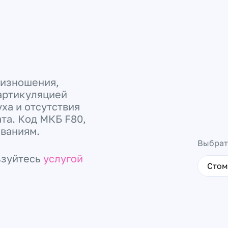
оизношения,
артикуляцией
ха и отсутствия
та. Код МКБ F80,
еваниям.
Выбрат
ьзуйтесь
услугой
Стом