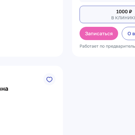
1000
₽
В КЛИНИК
Записаться
О 
Работает по предварител
вна