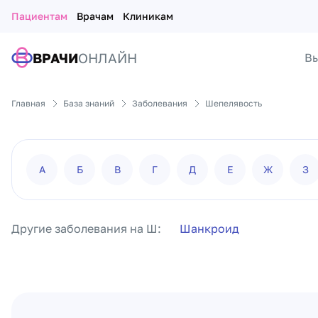
Пациентам
Врачам
Клиникам
ВРАЧИ
ОНЛАЙН
Вы
Главная
База знаний
Заболевания
Шепелявость
А
Б
В
Г
Д
Е
Ж
З
Другие заболевания на Ш:
Шанкроид