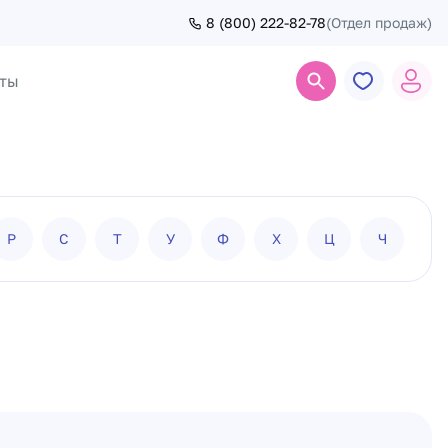
8 (800) 222-82-78
(Отдел продаж)
ты
Поиск
Р
С
Т
У
Ф
Х
Ц
Ч
Ш