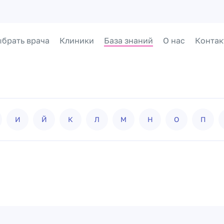
брать врача
Клиники
База знаний
О нас
Контак
И
Й
К
Л
М
Н
О
П