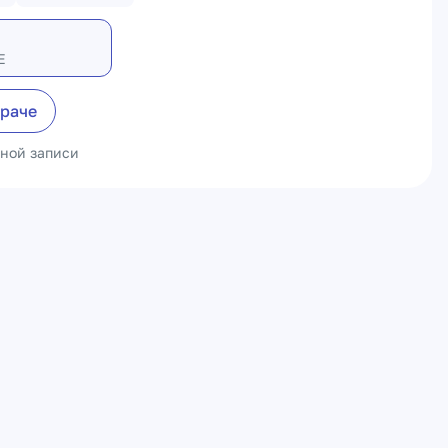
Е
враче
ьной записи