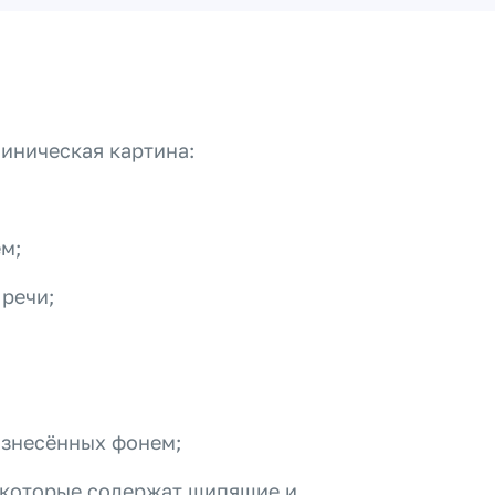
иническая картина:
м;
речи;
изнесённых фонем;
 которые содержат шипящие и