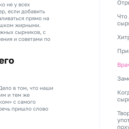
Отр
о не у всех
ер, если добавить
Что
аливаться прямо на
сыр
лишком жирными.
ожных сырников, с
Хит
ения и советами по
При
его
Вра
Зам
Дело в том, что наши
Ког
им и тем же
сыр
ком» с самого
 речь пришло слово
Тво
упо
пох