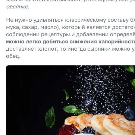
овсянке.
Не нужно удивляться классическому составу бл
мука, сахар, масло), который является достат
соблюдении рецептуры и добавлении определё
можно легко добиться снижения калорийност
доставляет хлопот, то иногда сырники можно у
обед.