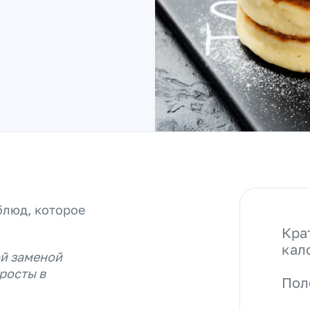
блюд, которое
Кра
кал
ой заменой
росты в
Пол