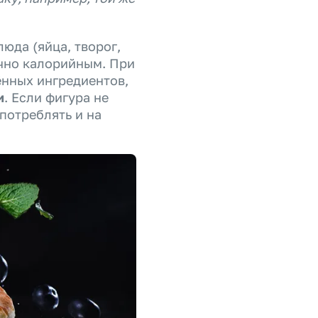
юда (яйца, творог,
очно калорийным. При
нных ингредиентов,
и
. Если фигура не
потреблять и на