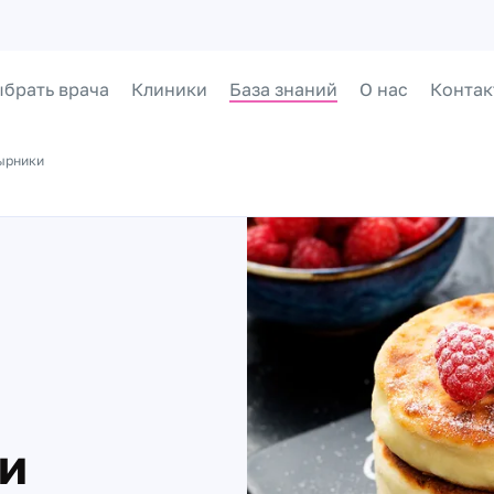
брать врача
Клиники
База знаний
О нас
Контак
ырники
и