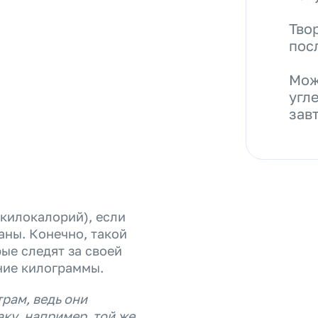
Тво
пос
Мож
угл
зав
килокалорий), если
аны. Конечно, такой
рые следят за своей
ние килограммы.
рам, ведь они
ку, например, той же