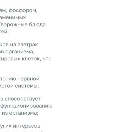
ем, фосфором,
заменимых
. Творожные блюда
тей;
ков на завтрак
в организма,
ировых клеток, что
плению нервной
истой системы;
в способствует
у функционированию
 из организма;
угих интересов