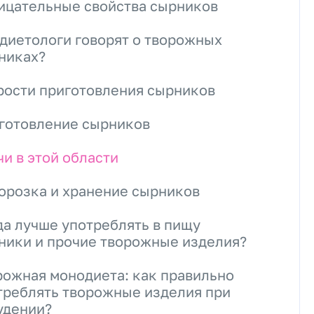
ицательные свойства сырников
 диетологи говорят о творожных
никах?
рости приготовления сырников
готовление сырников
чи в этой области
орозка и хранение сырников
да лучше употреблять в пищу
ники и прочие творожные изделия?
рожная монодиета: как правильно
треблять творожные изделия при
удении?