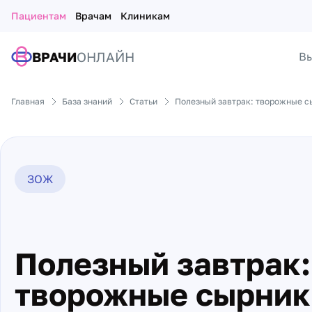
Пациентам
Врачам
Клиникам
ВРАЧИ
ОНЛАЙН
Вы
Главная
База знаний
Статьи
Полезный завтрак: творожные с
ЗОЖ
Полезный завтрак:
творожные сырник