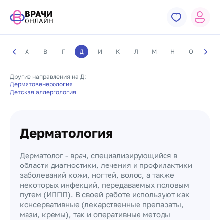
ВРАЧИ
ОНЛАЙН
А
В
Г
Д
И
К
Л
М
Н
О
П
Другие направления на Д:
Дерматовенерология
Детская аллергология
Дерматология
Дерматолог - врач, специализирующийся в
области диагностики, лечения и профилактики
заболеваний кожи, ногтей, волос, а также
некоторых инфекций, передаваемых половым
путем (ИППП). В своей работе используют как
консервативные (лекарственные препараты,
мази, кремы), так и оперативные методы