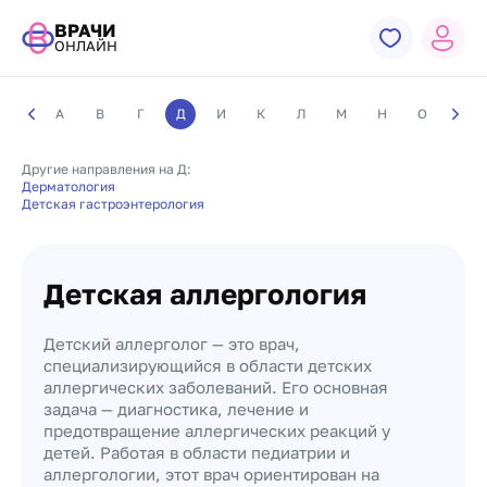
ВРАЧИ
ОНЛАЙН
А
В
Г
Д
И
К
Л
М
Н
О
П
Другие направления на Д:
Дерматология
Детская гастроэнтерология
Детская аллергология
Детский аллерголог — это врач,
специализирующийся в области детских
аллергических заболеваний. Его основная
задача — диагностика, лечение и
предотвращение аллергических реакций у
детей. Работая в области педиатрии и
аллергологии, этот врач ориентирован на