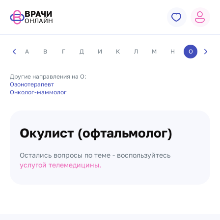
ВРАЧИ
ОНЛАЙН
А
В
Г
Д
И
К
Л
М
Н
О
П
Другие направления на О:
Озонотерапевт
Онколог-маммолог
Окулист (офтальмолог)
Остались вопросы по теме - воспользуйтесь
услугой телемедицины.