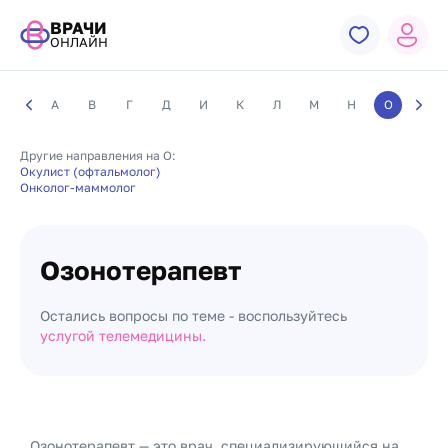
ВРАЧИ
ОНЛАЙН
А
В
Г
Д
И
К
Л
М
Н
О
П
Другие направления на О:
Окулист (офтальмолог)
Онколог-маммолог
Озонотерапевт
Остались вопросы по теме - воспользуйтесь
услугой телемедицины.
Озонотерапевт — это врач, специализирующийся на