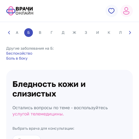
ВРАЧИ
ОНЛАЙН
А
Б
В
Г
Д
Ж
З
И
К
Л
М
Другие заболевания на Б:
Беспокойство
Боль в боку
Бледность кожи и
слизистых
Остались вопросы по теме - воспользуйтесь
услугой телемедицины.
Выбрать врача для консультации: