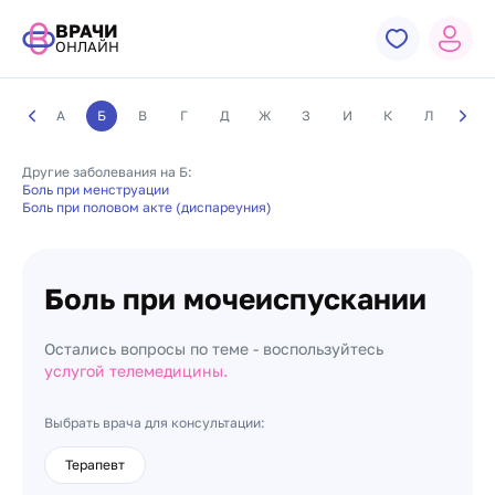
ВРАЧИ
ОНЛАЙН
А
Б
В
Г
Д
Ж
З
И
К
Л
М
Другие заболевания на Б:
Боль при менструации
Боль при половом акте (диспареуния)
Боль при мочеиспускании
Остались вопросы по теме - воспользуйтесь
услугой телемедицины.
Выбрать врача для консультации:
Терапевт