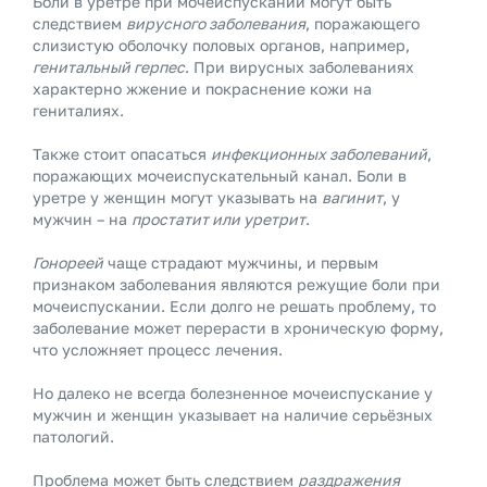
Боли в уретре при мочеиспускании могут быть
следствием
вирусного заболевания
, поражающего
слизистую оболочку половых органов, например,
генитальный герпес
. При вирусных заболеваниях
характерно жжение и покраснение кожи на
гениталиях.
Также стоит опасаться
инфекционных заболеваний
,
поражающих мочеиспускательный канал. Боли в
уретре у женщин могут указывать на
вагинит
, у
мужчин – на
простатит или уретрит
.
Гонореей
чаще страдают мужчины, и первым
признаком заболевания являются режущие боли при
мочеиспускании. Если долго не решать проблему, то
заболевание может перерасти в хроническую форму,
что усложняет процесс лечения.
Но далеко не всегда болезненное мочеиспускание у
мужчин и женщин указывает на наличие серьёзных
патологий.
Проблема может быть следствием
раздражения