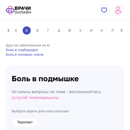
ВРАЧИ
ОНЛАЙН
А
Б
В
Г
Д
Ж
З
И
К
Л
М
Другие заболевания на Б:
Боль в подбородке
Боль в половом члене
Боль в подмышке
Остались вопросы по теме - воспользуйтесь
услугой телемедицины.
Выбрать врача для консультации:
Терапевт