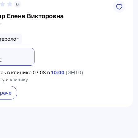
0
ер Елена Викторовна
т
теролог
Е
сь в клинике
07.08 в
10:00
(GMT0)
ту и клинику
враче