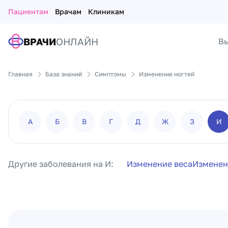
Пациентам
Врачам
Клиникам
ВРАЧИ
ОНЛАЙН
Вы
Главная
База знаний
Симптомы
Изменение ногтей
А
Б
В
Г
Д
Ж
З
И
Другие заболевания на И:
Изменение веса
Изменени