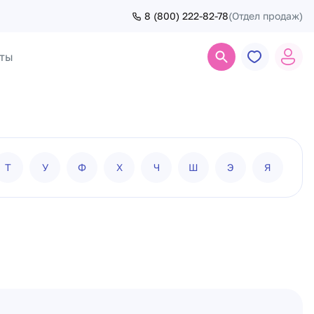
8 (800) 222-82-78
(Отдел продаж)
ты
Поиск
Т
У
Ф
Х
Ч
Ш
Э
Я