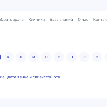
брать врача
Клиники
База знаний
О нас
Контак
К
Л
М
Н
О
П
Р
С
е цвета языка и слизистой рта