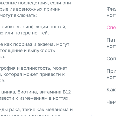
рьезные последствия, если они
Физ
орые из возможных причин
ног
могут включать:
 грибковые инфекции ногтей,
Спе
ю или потере ногтей.
Пат
е как псориаз и экзема, могут
ног
утолщение и выпуклость
та.
Со
ртрофия и волнистость, может
При
, которая может привести к
ног
ов.
Как
 цинка, биотина, витамина B12
вести к изменениям в ногтях.
Чем
ды рака, такие как меланома и
ерных полос или пятен под