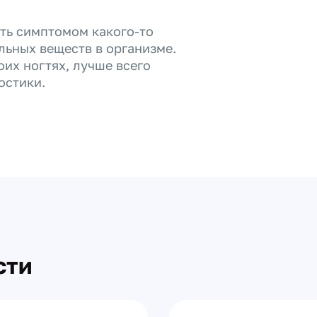
ыть симптомом какого-то
льных веществ в организме.
оих ногтях, лучше всего
остики.
сти