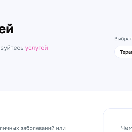
ей
Выбрат
ьзуйтесь
услугой
Тера
Чем
зличных заболеваний или