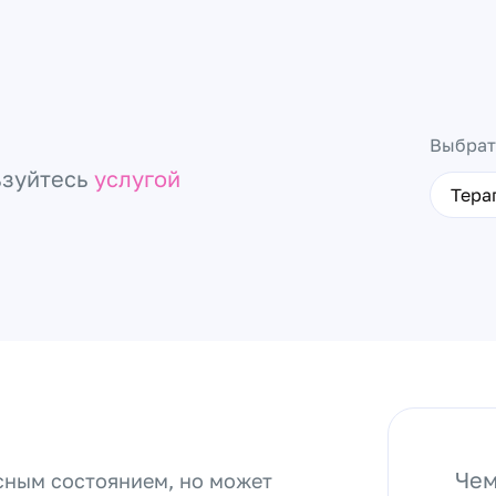
Выбрат
ьзуйтесь
услугой
Тера
Чем
асным состоянием, но может