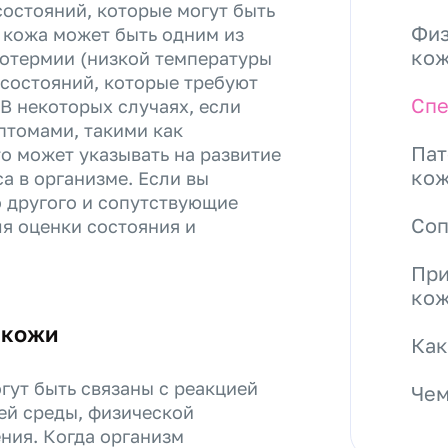
состояний, которые могут быть
Физ
 кожа может быть одним из
ко
потермии (низкой температуры
 состояний, которые требуют
Спе
В некоторых случаях, если
птомами, такими как
Пат
то может указывать на развитие
ко
а в организме. Если вы
о другого и сопутствующие
Со
я оценки состояния и
При
ко
 кожи
Как
ут быть связаны с реакцией
Чем
ей среды, физической
ния. Когда организм