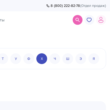
8 (800) 222-82-78
(Отдел продаж)
ты
Поиск
Т
У
Ф
Х
Ч
Ш
Э
Я