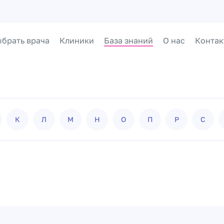
брать врача
Клиники
База знаний
О нас
Контак
К
Л
М
Н
О
П
Р
С