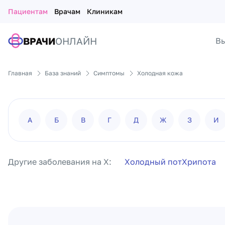
Пациентам
Врачам
Клиникам
ВРАЧИ
ОНЛАЙН
Вы
Главная
База знаний
Симптомы
Холодная кожа
А
Б
В
Г
Д
Ж
З
И
Другие заболевания на Х:
Холодный пот
Хрипота