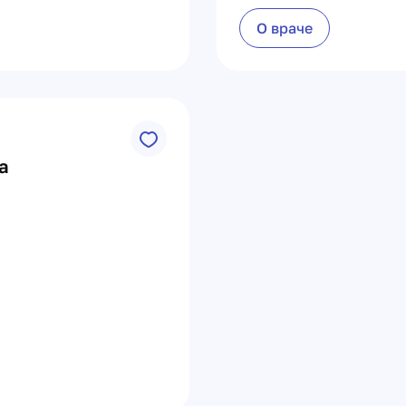
О враче
а