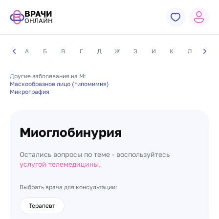
ВРАЧИ
ОНЛАЙН
А
Б
В
Г
Д
Ж
З
И
К
Л
М
Другие заболевания на М:
Маскообразное лицо (гипомимия)
Микрография
Миоглобинурия
Остались вопросы по теме - воспользуйтесь
услугой телемедицины.
Выбрать врача для консультации:
Терапевт