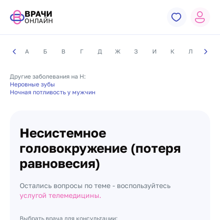
ВРАЧИ
ОНЛАЙН
А
Б
В
Г
Д
Ж
З
И
К
Л
М
Другие заболевания на Н:
Неровные зубы
Ночная потливость у мужчин
Несистемное
головокружение (потеря
равновесия)
Остались вопросы по теме - воспользуйтесь
услугой телемедицины.
Выбрать врача для консультации: