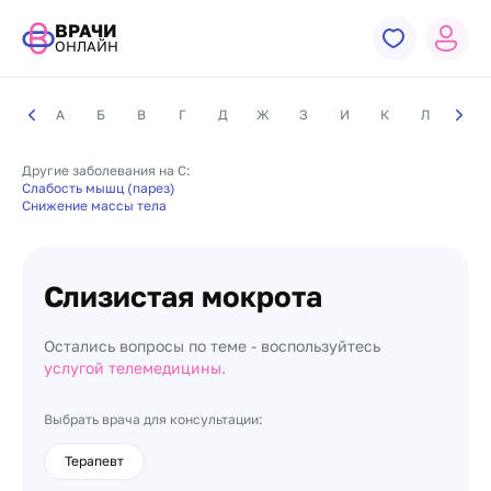
ВРАЧИ
ОНЛАЙН
А
Б
В
Г
Д
Ж
З
И
К
Л
М
Другие заболевания на С:
Слабость мышц (парез)
Снижение массы тела
Слизистая мокрота
Остались вопросы по теме - воспользуйтесь
услугой телемедицины.
Выбрать врача для консультации:
Терапевт