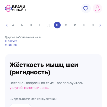
ВРАЧИ
ОНЛАЙН
А
Б
В
Г
Д
Ж
З
И
К
Л
М
Другие заболевания на Ж:
Желтуха
Жжение
Жёсткость мышц шеи
(ригидность)
Остались вопросы по теме - воспользуйтесь
услугой телемедицины.
Выбрать врача для консультации: