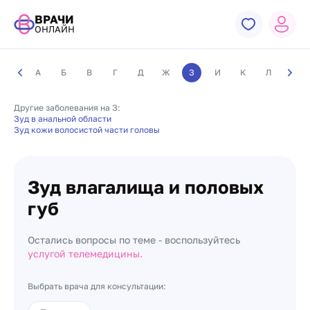
ВРАЧИ
ОНЛАЙН
А
Б
В
Г
Д
Ж
З
И
К
Л
М
Другие заболевания на З:
Зуд в анальной области
Зуд кожи волосистой части головы
Зуд влагалища и половых
губ
Остались вопросы по теме - воспользуйтесь
услугой телемедицины.
Выбрать врача для консультации: