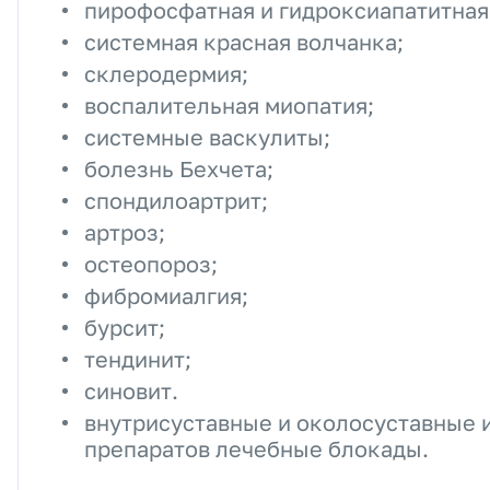
пирофосфатная и гидроксиапатитная
системная красная волчанка;
склеродермия;
воспалительная миопатия;
системные васкулиты;
болезнь Бехчета;
спондилоартрит;
артроз;
остеопороз;
фибромиалгия;
бурсит;
тендинит;
синовит.
внутрисуставные и околосуставные 
препаратов лечебные блокады.