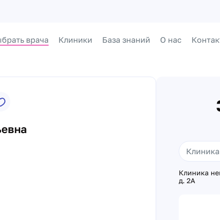
брать врача
Клиники
База знаний
О нас
Контак
ьевна
Клиника не
д. 2А