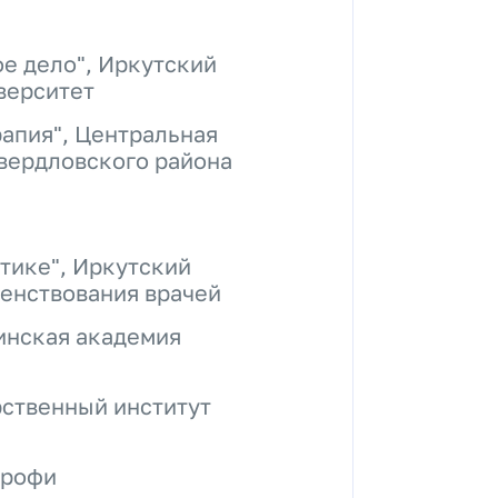
е дело", Иркутский
верситет
рапия", Центральная
вердловского района
тике", Иркутский
енствования врачей
инская академия
рственный институт
Профи