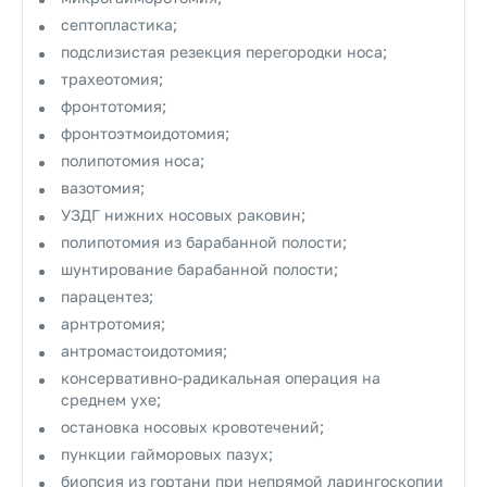
септопластика;
подслизистая резекция перегородки носа;
трахеотомия;
фронтотомия;
фронтоэтмоидотомия;
полипотомия носа;
вазотомия;
УЗДГ нижних носовых раковин;
полипотомия из барабанной полости;
шунтирование барабанной полости;
парацентез;
арнтротомия;
антромастоидотомия;
консервативно-радикальная операция на
среднем ухе;
остановка носовых кровотечений;
пункции гайморовых пазух;
биопсия из гортани при непрямой ларингоскопии