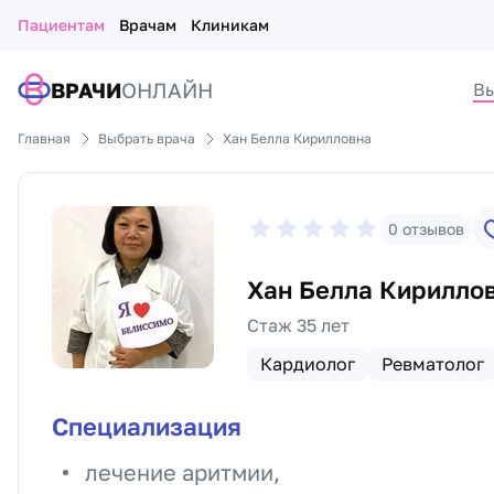
Пациентам
Врачам
Клиникам
ВРАЧИ
ОНЛАЙН
Вы
Главная
Выбрать врача
Хан Белла Кирилловна
0
отзывов
Хан Белла Кирилло
Стаж 35 лет
Кардиолог
Ревматолог
Специализация
лечение аритмии,