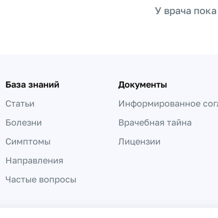
У врача пока
База знаний
Документы
Статьи
Информированное сог
Болезни
Врачебная тайна
Симптомы
Лицензии
Направления
Частые вопросы
 не может быть использована для постановки диагноза, назнач