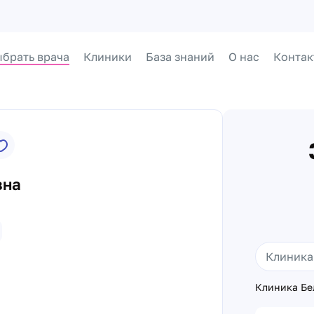
брать врача
Клиники
База знаний
О нас
Контак
вна
Клиника Бел