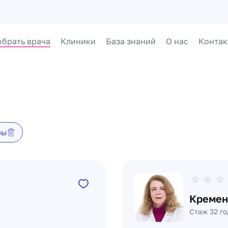
брать врача
Клиники
База знаний
О нас
Контак
ры
а
Кремен
Стаж 32 го