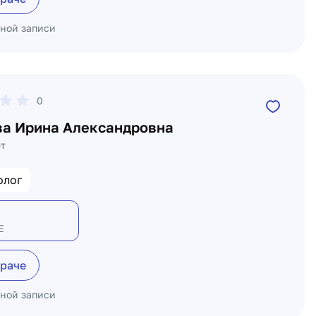
ьной записи
0
а Ирина Александровна
ет
олог
Е
враче
ьной записи