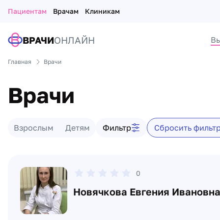
Пациентам
Врачам
Клиникам
ВРАЧИ
ОНЛАЙН
Вы
Главная
Врачи
Врачи
Фильтр врачей
Взрослым
Детям
Фильтр
Сбросить фильт
Список врачей
0
Новячкова Евгения Ивановн