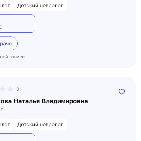
олог
Детский невролог
Е
враче
ьной записи
0
ова Наталья Владимировна
ет
олог
Детский невролог