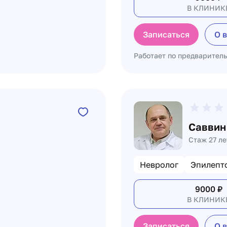
В КЛИНИК
Записаться
О 
Работает по предварител
Саввин
Стаж 27 ле
Невролог
Эпилепт
9000
₽
В КЛИНИК
Записаться
О 