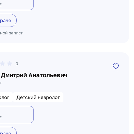
Е
враче
ьной записи
0
 Дмитрий Анатольевич
т
олог
Детский невролог
Е
враче