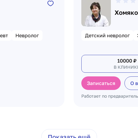
Хомяко
евт
Невролог
Детский невролог
10000
₽
В КЛИНИК
Записаться
О 
Работает по предварител
Показать ещё