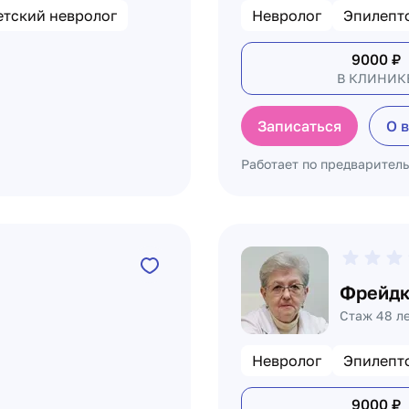
етский невролог
Невролог
Эпилепт
9000
₽
В КЛИНИК
Записаться
О 
Работает по предварител
Фрейдк
Стаж 48 л
Невролог
Эпилепт
9000
₽