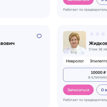
Работает по предварител
авович
Жидков
Стаж 38 л
Невролог
Эпилепт
10000
₽
В КЛИНИК
Записаться
О 
Работает по предварител