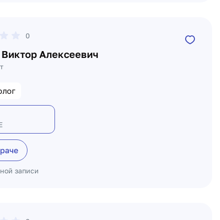
0
 Виктор Алексеевич
т
олог
Е
враче
ьной записи