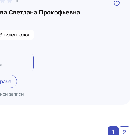
0
ва Светлана Прокофьевна
Эпилептолог
Е
враче
ьной записи
1
2