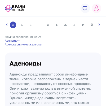
ВРАЧИ
ОНЛАЙН
А
Б
В
Г
Д
Е
Ж
З
И
Й
К
Другие заболевания на А:
Аденоидит
Аденокарцинома желудка
Аденоиды
Аденоиды представляют собой лимфоидные
ткани, которые расположены в задней части
носоглотки, неподалеку от носовых проходов.
Они играют важную роль в иммунной системе,
помогая организму бороться с инфекциями.
Однако, иногда аденоиды могут стать
увеличенными или воспаленными, что может