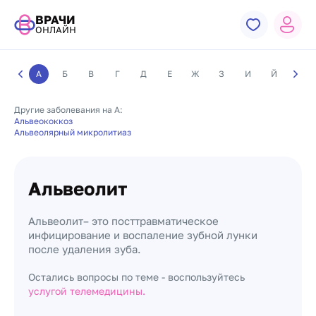
ВРАЧИ
ОНЛАЙН
А
Б
В
Г
Д
Е
Ж
З
И
Й
К
Другие заболевания на А:
Альвеококкоз
Альвеолярный микролитиаз
Альвеолит
Альвеолит– это посттравматическое
инфицирование и воспаление зубной лунки
после удаления зуба.
Остались вопросы по теме - воспользуйтесь
услугой телемедицины.