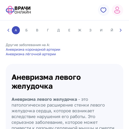
ВРАЧИ
ОНЛАЙН
А
Б
В
Г
Д
Е
Ж
З
И
Й
К
Другие заболевания на А:
Аневризма коронарной артерии
Аневризма лёгочной артерии
Аневризма левого
желудочка
Аневризма левого желудочка
- это
патологическое расширение стенки левого
желудочка сердца, которое возникает
вследствие нарушения его работы. Это
серьезное заболевание, которое может
привести к разрыву сердечной мышцы и смерти