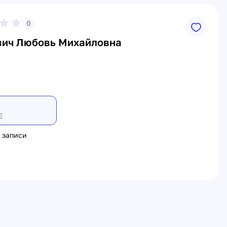
0
ич Любовь Михайловна
Е
 записи