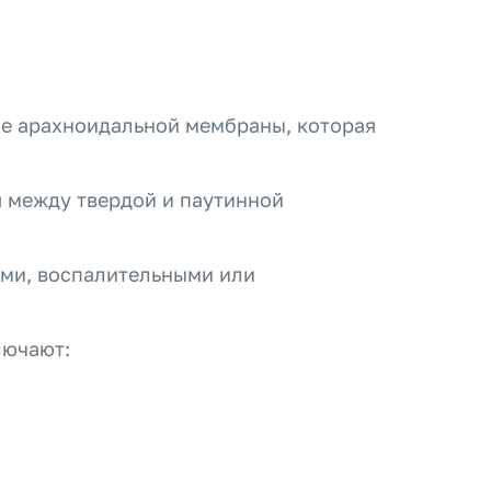
ие арахноидальной мембраны, которая
я между твердой и паутинной
ми, воспалительными или
лючают: