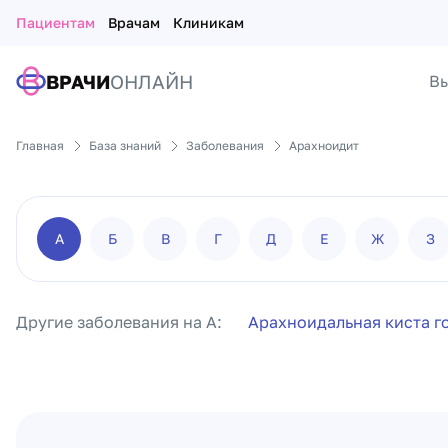
Пациентам
Врачам
Клиникам
ВРАЧИ
ОНЛАЙН
Вы
Главная
База знаний
Заболевания
Арахноидит
А
Б
В
Г
Д
Е
Ж
З
Другие заболевания на А:
Арахноидальная киста г