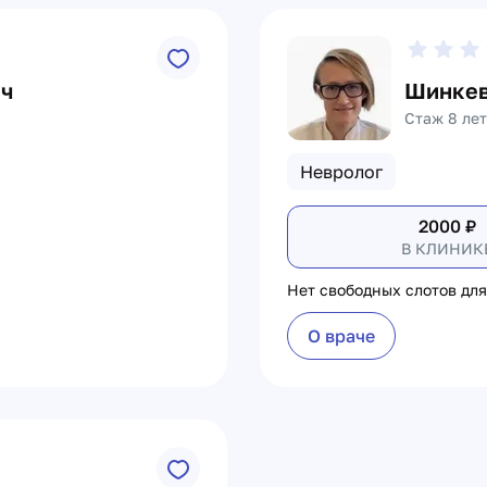
ич
Шинкев
Стаж 8 лет
Невролог
2000
₽
В КЛИНИК
Нет свободных слотов для
О враче