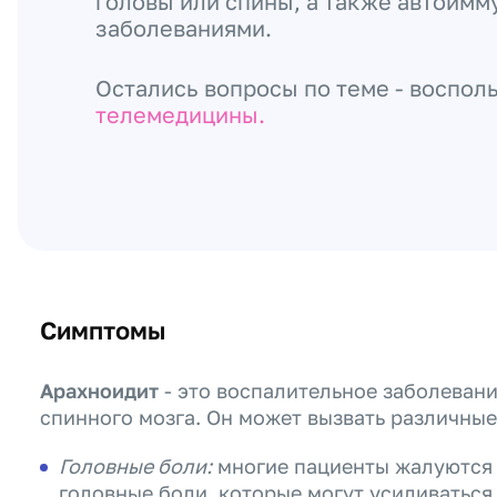
головы или спины, а также автоим
заболеваниями.
Остались вопросы по теме - воспол
телемедицины.
Симптомы
Арахноидит
- это воспалительное заболеван
спинного мозга. Он может вызвать различные
Головные боли:
многие пациенты жалуются 
головные боли, которые могут усиливаться