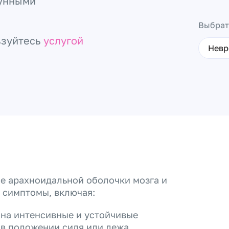
мунными
Выбрат
ьзуйтесь
услугой
Невр
ие арахноидальной оболочки мозга и
 симптомы, включая:
на интенсивные и устойчивые
 в положении сидя или лежа.