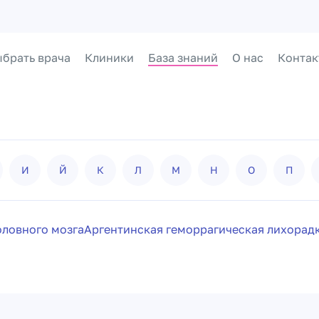
брать врача
Клиники
База знаний
О нас
Контак
И
Й
К
Л
М
Н
О
П
оловного мозга
Аргентинская геморрагическая лихорад