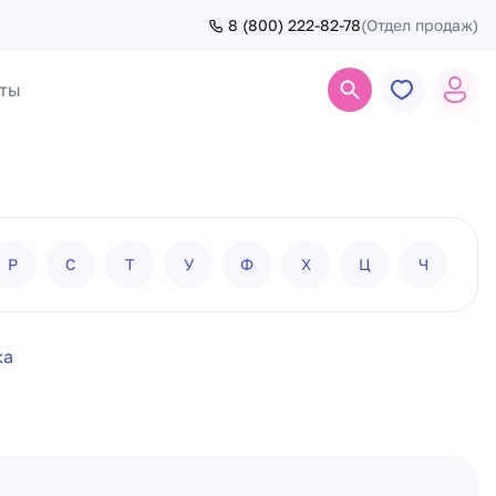
8 (800) 222-82-78
(Отдел продаж)
ты
Поиск
Р
С
Т
У
Ф
Х
Ц
Ч
Ш
ка