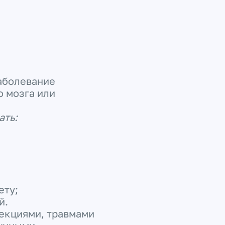
заболевание
о мозга или
ать:
ету;
й.
екциями, травмами