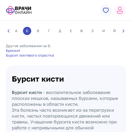
ВРАЧИ
ОНЛАЙН
А
Б
В
Г
Д
Е
Ж
З
И
Й
К
Другие заболевания на Б:
Бронхит
Бурсит локтевого отростка
Бурсит кисти
Бурсит кисти
- воспалительное заболевание
плоских мешков, называемых бурсами, которые
расположены в области кисти.
Эта болезнь часто возникает из-за перегрузки
кисти, частых повторяющихся движений или
травмы. Учащение бурсита кисти возможно при
работе с непривычными для обычной