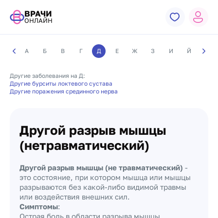
ВРАЧИ
ОНЛАЙН
А
Б
В
Г
Д
Е
Ж
З
И
Й
К
Другие заболевания на Д:
Другие бурситы локтевого сустава
Другие поражения срединного нерва
Другой разрыв мышцы
(нетравматический)
Другой разрыв мышцы (не травматический)
-
это состояние, при котором мышца или мышцы
разрываются без какой-либо видимой травмы
или воздействия внешних сил.
Симптомы
:
Острая боль в области разрыва мышцы