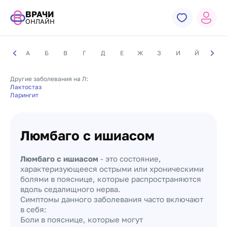
ВРАЧИ
ОНЛАЙН
А
Б
В
Г
Д
Е
Ж
З
И
Й
К
Другие заболевания на Л:
Лактостаз
Ларингит
Люмбаго с ишиасом
Люмбаго с ишиасом
- это состояние,
характеризующееся острыми или хроническими
болями в пояснице, которые распространяются
вдоль седалищного нерва.
Симптомы данного заболевания часто включают
в себя:
Боли в пояснице, которые могут