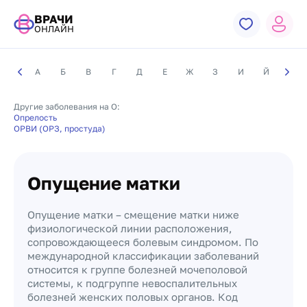
ВРАЧИ
ОНЛАЙН
А
Б
В
Г
Д
Е
Ж
З
И
Й
К
Другие заболевания на О:
Опрелость
ОРВИ (ОРЗ, простуда)
Опущение матки
Опущение матки – смещение матки ниже
физиологической линии расположения,
сопровождающееся болевым синдромом. По
международной классификации заболеваний
относится к группе болезней мочеполовой
системы, к подгруппе невоспалительных
болезней женских половых органов. Код