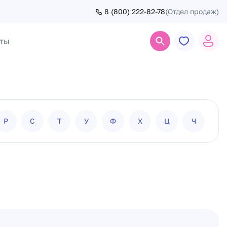
8 (800) 222-82-78
(Отдел продаж)
ты
Поиск
Р
С
Т
У
Ф
Х
Ц
Ч
Ш