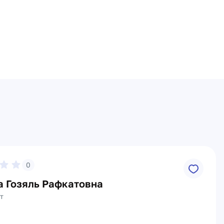
0
а Гозяль Рафкатовна
т