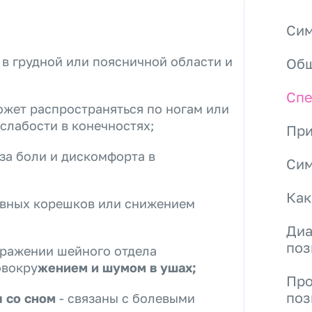
Сим
 в грудной или поясничной области и
Общ
Спе
ожет распространяться по ногам или
слабости в конечностях;
При
-за боли и дискомфорта в
Сим
Как
рвных корешков или снижением
Диа
поз
оражении шейного отдела
овокру
жением и шумом в ушах;
Про
поз
 со сном
- связаны с болевыми