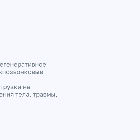
дегенеративное
ежпозвонковые
агрузки на
ния тела, травмы,