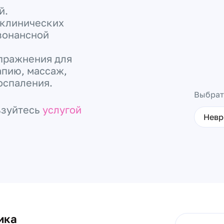
й.
 клинических
зонансной
пражнения для
пию, массаж,
оспаления.
Выбрат
ьзуйтесь
услугой
Невр
ика