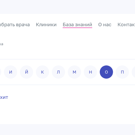
брать врача
Клиники
База знаний
О нас
Контак
ка
И
Й
К
Л
М
Н
О
П
хит