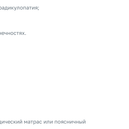
радикулопатия;
ечностях.
едический матрас или поясничный