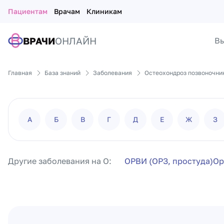
Пациентам
Врачам
Клиникам
ВРАЧИ
ОНЛАЙН
Вы
Главная
База знаний
Заболевания
Остеохондроз позвоночни
А
Б
В
Г
Д
Е
Ж
З
Другие заболевания на О:
ОРВИ (ОРЗ, простуда)
Ор