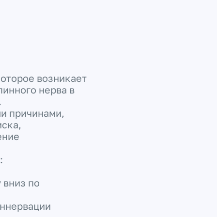
которое возникает
пинного нерва в
.
и причинами,
ска,
ение
:
 вниз по
иннервации