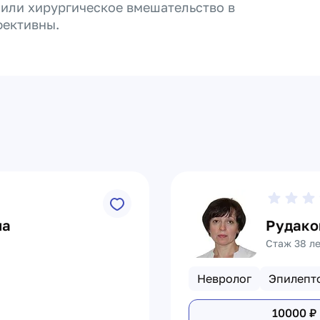
или хирургическое вмешательство в
фективны.
на
Рудако
Стаж 38 л
Невролог
Эпилепт
10000
₽