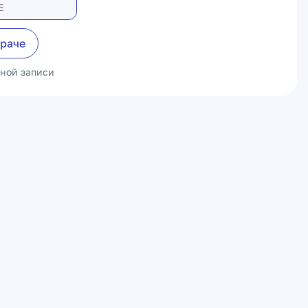
Е
враче
ьной записи