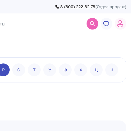
8 (800) 222-82-78
(Отдел продаж)
ты
Поиск
Р
С
Т
У
Ф
Х
Ц
Ч
Ш