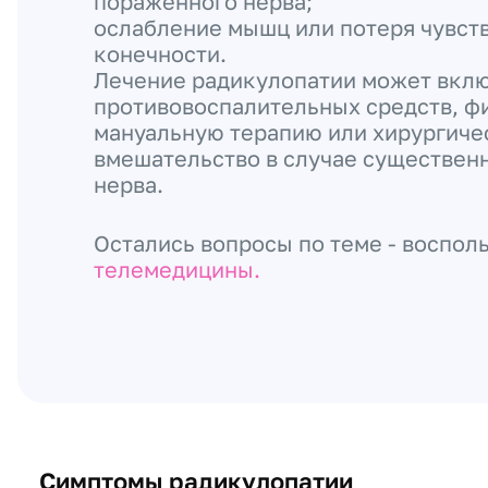
пораженного нерва;
ослабление мышц или потеря чувст
конечности.
Лечение радикулопатии может вклю
противовоспалительных средств, ф
мануальную терапию или хирургиче
вмешательство в случае существен
нерва.
Остались вопросы по теме - воспол
телемедицины.
Симптомы радикулопатии