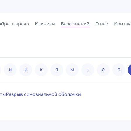
брать врача
Клиники
База знаний
О нас
Контак
И
Й
К
Л
М
Н
О
П
сты
Разрыв синовиальной оболочки