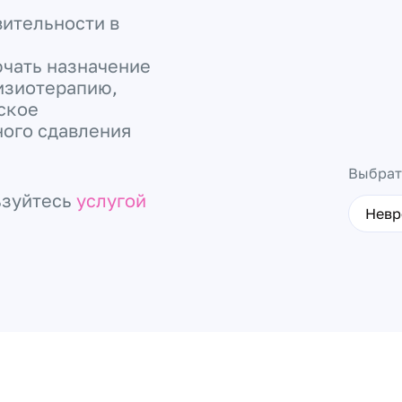
вительности в
чать назначение
изиотерапию,
ское
ного сдавления
Выбрат
ьзуйтесь
услугой
Невр