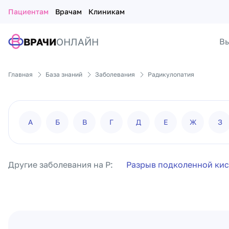
Пациентам
Врачам
Клиникам
ВРАЧИ
ОНЛАЙН
Вы
Главная
База знаний
Заболевания
Радикулопатия
А
Б
В
Г
Д
Е
Ж
З
Другие заболевания на Р:
Разрыв подколенной ки