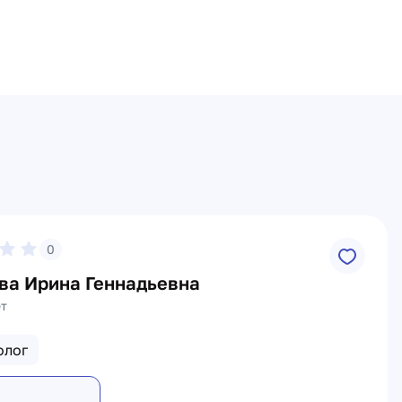
0
ва Ирина Геннадьевна
ет
олог