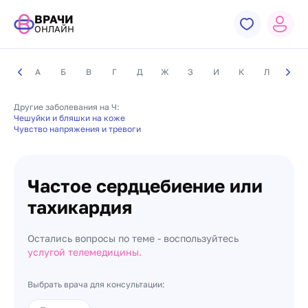
ВРАЧИ
ОНЛАЙН
А
Б
В
Г
Д
Ж
З
И
К
Л
М
Другие заболевания на Ч:
Чешуйки и бляшки на коже
Чувство напряжения и тревоги
Частое сердцебиение или
тахикардия
Остались вопросы по теме - воспользуйтесь
услугой телемедицины.
Выбрать врача для консультации: