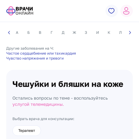
ВРАЧИ
ОНЛАЙН
А
Б
В
Г
Д
Ж
З
И
К
Л
М
Другие заболевания на Ч:
Частое сердцебиение или тахикардия
Чувство напряжения и тревоги
Чешуйки и бляшки на коже
Остались вопросы по теме - воспользуйтесь
услугой телемедицины.
Выбрать врача для консультации:
Терапевт