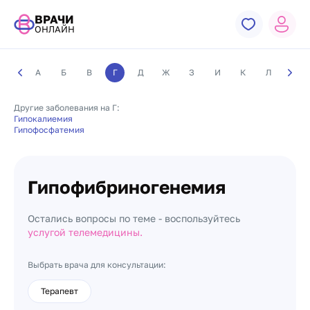
ВРАЧИ
ОНЛАЙН
А
Б
В
Г
Д
Ж
З
И
К
Л
М
Другие заболевания на Г:
Гипокалиемия
Гипофосфатемия
Гипофибриногенемия
Остались вопросы по теме - воспользуйтесь
услугой телемедицины.
Выбрать врача для консультации:
Терапевт