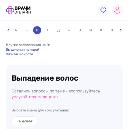
ВРАЧИ
ОНЛАЙН
А
Б
В
Г
Д
Ж
З
И
К
Л
М
Другие заболевания на В:
Выделения из ушей
Вязкая мокрота
Выпадение волос
Остались вопросы по теме - воспользуйтесь
услугой телемедицины.
Выбрать врача для консультации:
Терапевт