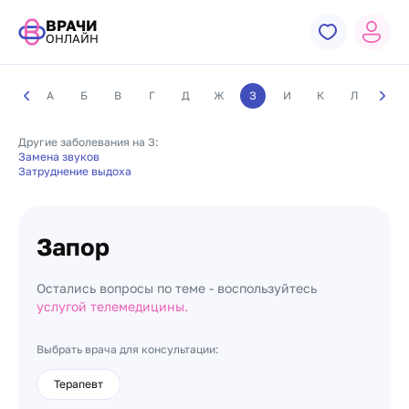
ВРАЧИ
ОНЛАЙН
А
Б
В
Г
Д
Ж
З
И
К
Л
М
Другие заболевания на З:
Замена звуков
Затруднение выдоха
Запор
Остались вопросы по теме - воспользуйтесь
услугой телемедицины.
Выбрать врача для консультации:
Терапевт