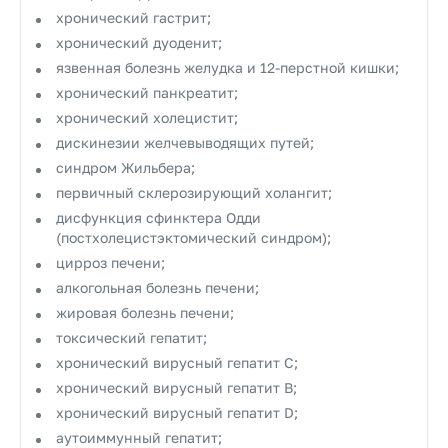
хронический гастрит;
хронический дуоденит;
язвенная болезнь желудка и 12-перстной кишки;
хронический панкреатит;
хронический холецистит;
дискинезии желчевыводящих путей;
синдром Жильбера;
первичный склерозирующий холангит;
дисфункция сфинктера Одди
(постхолецистэктомический синдром);
цирроз печени;
алкогольная болезнь печени;
жировая болезнь печени;
токсический гепатит;
хронический вирусный гепатит С;
хронический вирусный гепатит В;
хронический вирусный гепатит D;
аутоиммунный гепатит;